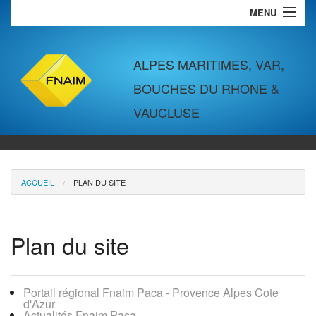
MENU
VENTES
LOCATIONS
ALPES MARITIMES, VAR,
BOUCHES DU RHONE &
COMMERCES & BUREAUX
VAUCLUSE
LOCATIONS VACANCES
SYNDIC
GESTION LOCATIVE
ACCUEIL
PLAN DU SITE
Plan du site
Portail régional Fnaim Paca - Provence Alpes Cote
d'Azur
Actualités Fnaim Paca