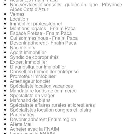
Nos services et conseils - guides en ligne - Provence
Alpes Cote d'Azur
Ventes
Location
immobilier professionnel
Mentions légales - Fnaim Paca
Espace Presse - Fnaim Paca
Qui sommes nous - Fnaim Paca
Devenir adherent - Fnaim Paca
Nos métiers
Agent Immobilier
Syndic de copropriétés
Expert Immobilier
Diagnostiqueur Immobilier
Conseil en immobilier entreprise
Promoteur Immobilier
Amenageur foncier
Spécialiste location vacances
Mandataire fonds de commerce
Spécialiste en viager
Marchand de biens
Spécialiste affaires rurales et forestieres
Spécialistes location congrès et loisirs
Partenaires
Devenir adhérent Fnaim region
Alerte Mail
Acheter avec la FNAIM
Louer avec la FNAIM