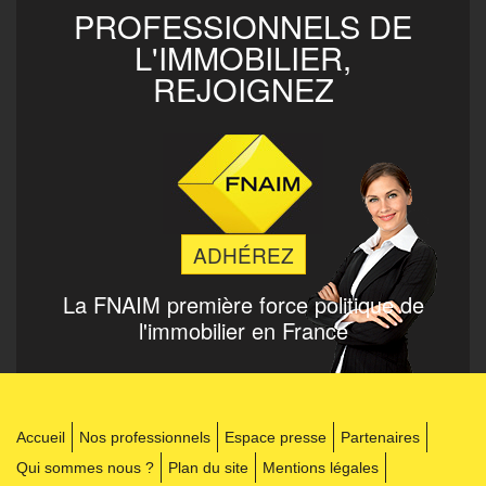
PROFESSIONNELS DE
L'IMMOBILIER,
REJOIGNEZ
ADHÉREZ
La FNAIM
première force politique de
l'immobilier en France
Accueil
Nos professionnels
Espace presse
Partenaires
Qui sommes nous ?
Plan du site
Mentions légales