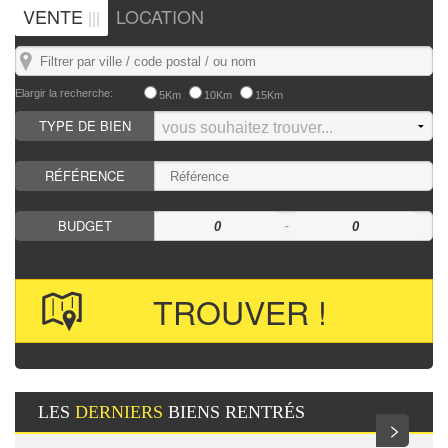
VENTE
LOCATION
|||
Elargir la recherche:
5Km
10Km
15Km
TYPE DE BIEN
RÉFÉRENCE
-
BUDGET
LES
DERNIERS
BIENS RENTRÉS
>