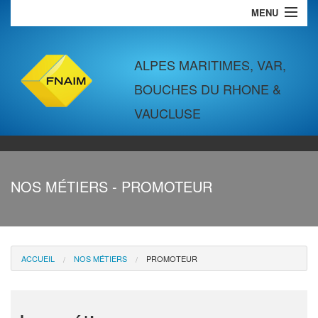
MENU
VENTES
LOCATIONS
ALPES MARITIMES, VAR,
BOUCHES DU RHONE &
COMMERCES & BUREAUX
VAUCLUSE
LOCATIONS VACANCES
SYNDIC
NOS MÉTIERS - PROMOTEUR
GESTION LOCATIVE
ACCUEIL
NOS MÉTIERS
PROMOTEUR