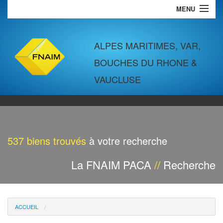
MENU
VENTES
LOCATIONS
ALPES MARITIMES, VAR,
BOUCHES DU RHONE &
COMMERCES & BUREAUX
VAUCLUSE
LOCATIONS VACANCES
SYNDIC
GESTION LOCATIVE
537
biens trouvés
à votre recherche
La FNAIM PACA
//
Recherche
ACCUEIL