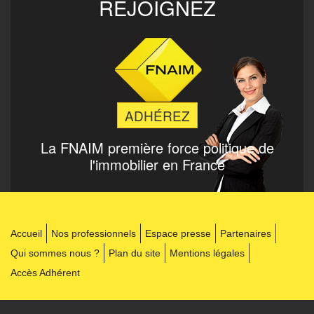
REJOIGNEZ
ADHÉREZ
La FNAIM
première force politique de
l'immobilier en France
Accueil
Nos professionnels
Espace presse
Partenaires
Qui sommes nous ?
Plan du site
Mentions légales
Accès Adhérent