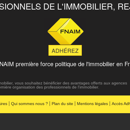
IONNELS DE L'IMMOBILIER, R
ADHÉREZ
FNAIM
première force politique de l'immobilier en F
mmobilier, vous souhaitez bénéficier des avantages offerts aux agences
mière organisation des professionnels de l'immobilier.
ires
Qui sommes nous ?
Plan du site
Mentions légales
Accès Ad