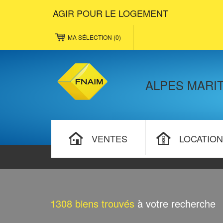
AGIR POUR LE LOGEMENT
MA SÉLECTION (
0
)
ALPES MARI
VENTES
LOCATIO
1308
biens trouvés
à votre recherche