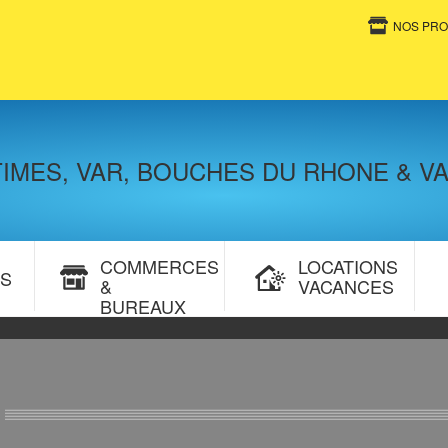
NOS PRO
TIMES, VAR, BOUCHES DU RHONE & V
COMMERCES
LOCATIONS
NS
&
VACANCES
BUREAUX