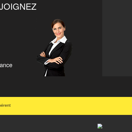
EJOIGNEZ
rance
hérent