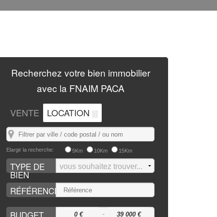
Recherchez
votre bien immobilier
avec la
FNAIM PACA
VENTE
LOCATION
|||
Elargir la recherche:
5Km
10Km
15Km
TYPE DE
BIEN
RÉFÉRENCE
-
BUDGET