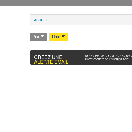
ACCUEIL
Prix
Date
CRÉEZ UNE
et recevez les biens correspond
votre recherche en temps réel !
ALERTE EMAIL